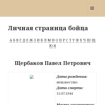
Победа 60
МЕНЮ
И
ВИДЖЕТЫ
Личная страница бойца
А
Б
В
Г
Д
Е
Ж
З
И
К
Л
М
Н
О
П
Р
С
Т
У
Ф
Х
Ч
Ш
Щ
Ю
Я
Щербаков Павел Петрович
Дата рождения:
неизвестно
Дата смерти:
15.07.1944
Место захоронения: