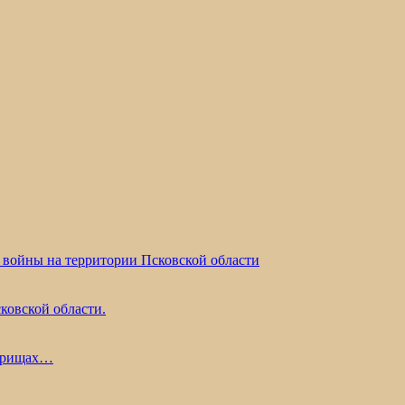
 войны на территории Псковской области
ковской области.
жарищах…