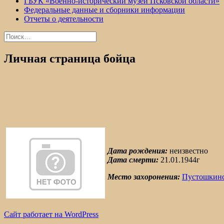
ГБУК «Военно-исторический музей Псковской области»
Федеральные данные и сборники информации
Отчеты о деятельности
Найти:
Личная страница бойца
Дата рождения:
неизвестно
Дата смерти:
21.01.1944г
Место захоронения:
Пустошкинс
Сайт работает на WordPress