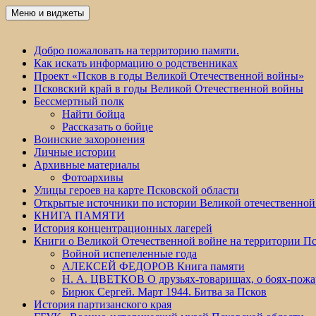
Перейти
Меню и виджеты
Победа 60
к
содержимому
Добро пожаловать на территорию памяти.
Как искать информацию о родственниках
Проект «Псков в годы Великой Отечественной войны»
Псковский край в годы Великой Отечественной войны
Бессмертный полк
Найти бойца
Рассказать о бойце
Воинские захоронения
Личные истории
Архивные материалы
Фотоархивы
Улицы героев на карте Псковской области
Открытые источники по истории Великой отечественной
КНИГА ПАМЯТИ
История концентрационных лагерей
Книги о Великой Отечественной войне на территории Пс
Войной испепеленные года
АЛЕКСЕЙ ФЕДОРОВ Книга памяти
Н. А. ЦВЕТКОВ О друзьях-товарищах, о боях-по
Бирюк Сергей. Март 1944. Битва за Псков
История партизанского края