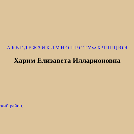
А
Б
В
Г
Д
Е
Ж
З
И
К
Л
М
Н
О
П
Р
С
Т
У
Ф
Х
Ч
Ш
Щ
Ю
Я
Харим Елизавета Илларионовна
кий район,