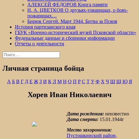
АЛЕКСЕЙ ФЕДОРОВ Книга памяти
Н. А. ЦВЕТКОВ О друзьях-товарищах, о боях-
пожарищах…
Бирюк Сергей. Март 1944. Битва за Псков
История партизанского края
ГБУК «Военно-исторический музей Псковской области»
Федеральные данные и сборники информации
Отчеты о деятельности
Найти:
Личная страница бойца
А
Б
В
Г
Д
Е
Ж
З
И
К
Л
М
Н
О
П
Р
С
Т
У
Ф
Х
Ч
Ш
Щ
Ю
Я
Хорев Иван Николаевич
Дата рождения:
неизвестно
Дата смерти:
15.01.1944г
Место захоронения:
Пустошкинский район,