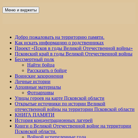
Перейти
к
Меню и виджеты
Победа 60
содержимому
Добро пожаловать на территорию памяти.
Как искать информацию о родственниках
Проект «Псков в годы Великой Отечественной войны»
Псковский край в годы Великой Отечественной войны
Бессмертный полк
Найти бойца
Рассказать о бойце
Воинские захоронения
Личные истории
Архивные материалы
Фотоархивы
Улицы героев на карте Псковской области
Открытые источники по истории Великой
отечественной войны на территории Псковской области
КНИГА ПАМЯТИ
История концентрационных лагерей
Книги о Великой Отечественной войне на территории
Псковской области.
Войной испепеленные года