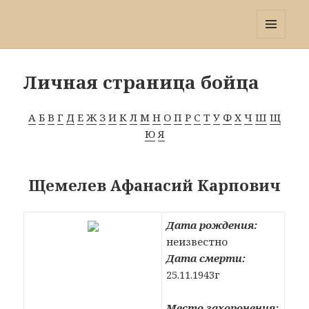
Победа 60
МЕНЮ
И
ВИДЖЕТЫ
Личная страница бойца
А
Б
В
Г
Д
Е
Ж
З
И
К
Л
М
Н
О
П
Р
С
Т
У
Ф
Х
Ч
Ш
Щ
Ю
Я
Щемелев Афанасий Карпович
Дата рождения:
неизвестно
Дата смерти:
25.11.1943г
Место захоронения: