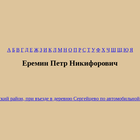
А
Б
В
Г
Д
Е
Ж
З
И
К
Л
М
Н
О
П
Р
С
Т
У
Ф
Х
Ч
Ш
Щ
Ю
Я
Еремин Петр Никифорович
кий район, при въезде в деревню Сергейцево по автомобильной