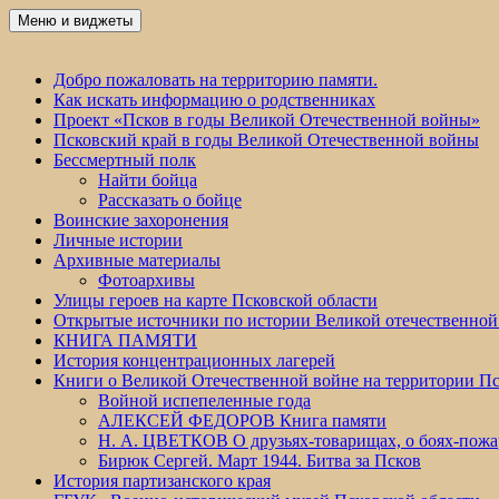
Перейти
Меню и виджеты
Победа 60
к
содержимому
Добро пожаловать на территорию памяти.
Как искать информацию о родственниках
Проект «Псков в годы Великой Отечественной войны»
Псковский край в годы Великой Отечественной войны
Бессмертный полк
Найти бойца
Рассказать о бойце
Воинские захоронения
Личные истории
Архивные материалы
Фотоархивы
Улицы героев на карте Псковской области
Открытые источники по истории Великой отечественной
КНИГА ПАМЯТИ
История концентрационных лагерей
Книги о Великой Отечественной войне на территории Пс
Войной испепеленные года
АЛЕКСЕЙ ФЕДОРОВ Книга памяти
Н. А. ЦВЕТКОВ О друзьях-товарищах, о боях-по
Бирюк Сергей. Март 1944. Битва за Псков
История партизанского края