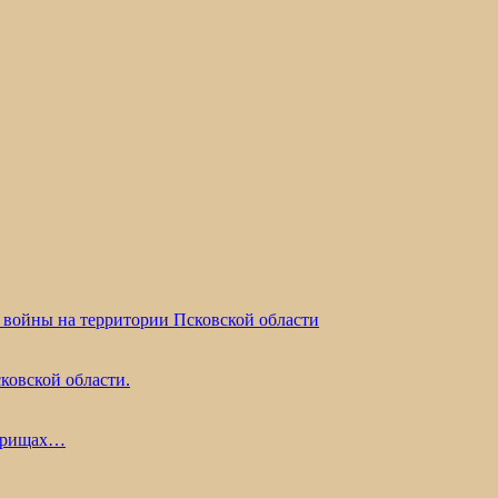
 войны на территории Псковской области
ковской области.
жарищах…