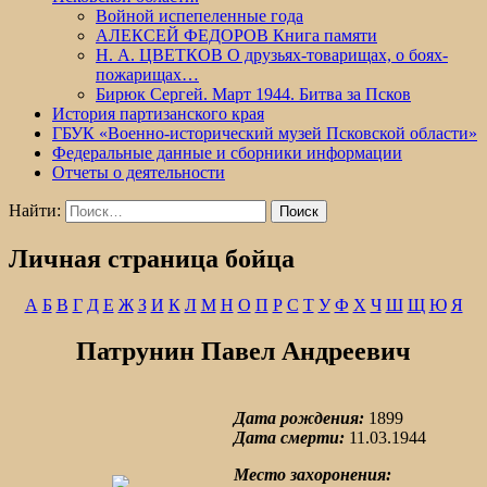
Войной испепеленные года
АЛЕКСЕЙ ФЕДОРОВ Книга памяти
Н. А. ЦВЕТКОВ О друзьях-товарищах, о боях-
пожарищах…
Бирюк Сергей. Март 1944. Битва за Псков
История партизанского края
ГБУК «Военно-исторический музей Псковской области»
Федеральные данные и сборники информации
Отчеты о деятельности
Найти:
Личная страница бойца
А
Б
В
Г
Д
Е
Ж
З
И
К
Л
М
Н
О
П
Р
С
Т
У
Ф
Х
Ч
Ш
Щ
Ю
Я
Патрунин Павел Андреевич
Дата рождения:
1899
Дата смерти:
11.03.1944
Место захоронения: