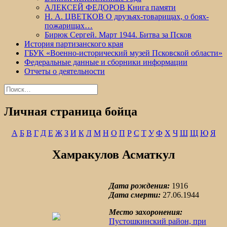
АЛЕКСЕЙ ФЕДОРОВ Книга памяти
Н. А. ЦВЕТКОВ О друзьях-товарищах, о боях-
пожарищах…
Бирюк Сергей. Март 1944. Битва за Псков
История партизанского края
ГБУК «Военно-исторический музей Псковской области»
Федеральные данные и сборники информации
Отчеты о деятельности
Найти:
Личная страница бойца
А
Б
В
Г
Д
Е
Ж
З
И
К
Л
М
Н
О
П
Р
С
Т
У
Ф
Х
Ч
Ш
Щ
Ю
Я
Хамракулов Асматкул
Дата рождения:
1916
Дата смерти:
27.06.1944
Место захоронения:
Пустошкинский район, при