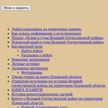
Перейти
к
Меню и виджеты
Победа 60
содержимому
Добро пожаловать на территорию памяти.
Как искать информацию о родственниках
Проект «Псков в годы Великой Отечественной войны»
Псковский край в годы Великой Отечественной войны
Бессмертный полк
Найти бойца
Рассказать о бойце
Воинские захоронения
Личные истории
Архивные материалы
Фотоархивы
Улицы героев на карте Псковской области
Открытые источники по истории Великой
отечественной войны на территории Псковской области
КНИГА ПАМЯТИ
История концентрационных лагерей
Книги о Великой Отечественной войне на территории
Псковской области.
Войной испепеленные года