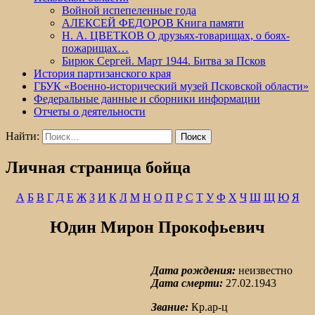
Войной испепеленные года
АЛЕКСЕЙ ФЕДОРОВ Книга памяти
Н. А. ЦВЕТКОВ О друзьях-товарищах, о боях-
пожарищах…
Бирюк Сергей. Март 1944. Битва за Псков
История партизанского края
ГБУК «Военно-исторический музей Псковской области»
Федеральные данные и сборники информации
Отчеты о деятельности
Найти:
Личная страница бойца
А
Б
В
Г
Д
Е
Ж
З
И
К
Л
М
Н
О
П
Р
С
Т
У
Ф
Х
Ч
Ш
Щ
Ю
Я
Юдин Мирон Прокофьевич
Дата рождения:
неизвестно
Дата смерти:
27.02.1943
Звание:
Кр.ар-ц