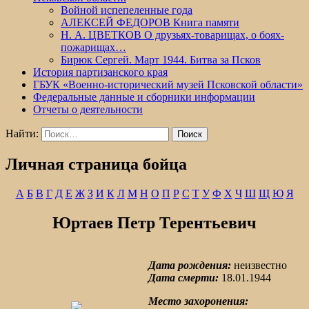
Войной испепеленные года
АЛЕКСЕЙ ФЕДОРОВ Книга памяти
Н. А. ЦВЕТКОВ О друзьях-товарищах, о боях-
пожарищах…
Бирюк Сергей. Март 1944. Битва за Псков
История партизанского края
ГБУК «Военно-исторический музей Псковской области»
Федеральные данные и сборники информации
Отчеты о деятельности
Найти:
Личная страница бойца
А
Б
В
Г
Д
Е
Ж
З
И
К
Л
М
Н
О
П
Р
С
Т
У
Ф
Х
Ч
Ш
Щ
Ю
Я
Юртаев Петр Терентьевич
Дата рождения:
неизвестно
Дата смерти:
18.01.1944
Место захоронения: