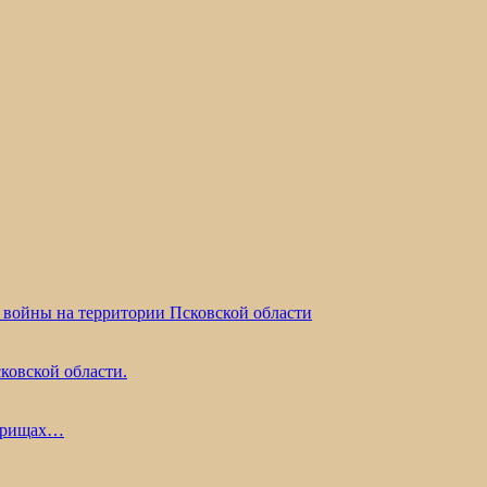
 войны на территории Псковской области
ковской области.
жарищах…