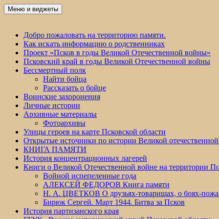
Перейти
Меню и виджеты
Победа 60
к
содержимому
Добро пожаловать на территорию памяти.
Как искать информацию о родственниках
Проект «Псков в годы Великой Отечественной войны»
Псковский край в годы Великой Отечественной войны
Бессмертный полк
Найти бойца
Рассказать о бойце
Воинские захоронения
Личные истории
Архивные материалы
Фотоархивы
Улицы героев на карте Псковской области
Открытые источники по истории Великой отечественной
КНИГА ПАМЯТИ
История концентрационных лагерей
Книги о Великой Отечественной войне на территории Пс
Войной испепеленные года
АЛЕКСЕЙ ФЕДОРОВ Книга памяти
Н. А. ЦВЕТКОВ О друзьях-товарищах, о боях-по
Бирюк Сергей. Март 1944. Битва за Псков
История партизанского края