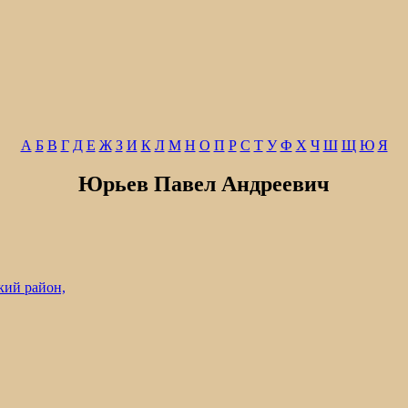
А
Б
В
Г
Д
Е
Ж
З
И
К
Л
М
Н
О
П
Р
С
Т
У
Ф
Х
Ч
Ш
Щ
Ю
Я
Юрьев Павел Андреевич
кий район,