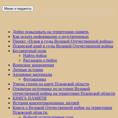
Перейти
к
Меню и виджеты
Победа 60
содержимому
Добро пожаловать на территорию памяти.
Как искать информацию о родственниках
Проект «Псков в годы Великой Отечественной войны»
Псковский край в годы Великой Отечественной войны
Бессмертный полк
Найти бойца
Рассказать о бойце
Воинские захоронения
Личные истории
Архивные материалы
Фотоархивы
Улицы героев на карте Псковской области
Открытые источники по истории Великой
отечественной войны на территории Псковской области
КНИГА ПАМЯТИ
История концентрационных лагерей
Книги о Великой Отечественной войне на территории
Псковской области.
Войной испепеленные года