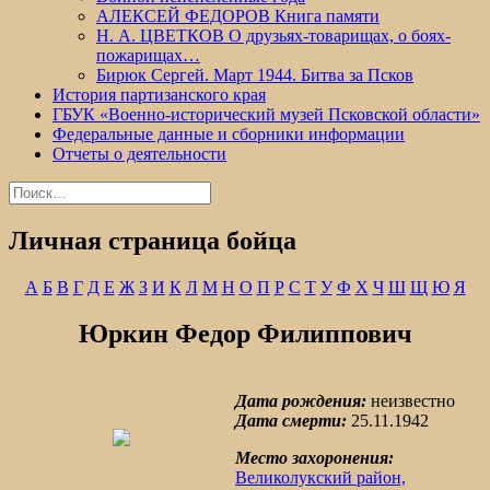
АЛЕКСЕЙ ФЕДОРОВ Книга памяти
Н. А. ЦВЕТКОВ О друзьях-товарищах, о боях-
пожарищах…
Бирюк Сергей. Март 1944. Битва за Псков
История партизанского края
ГБУК «Военно-исторический музей Псковской области»
Федеральные данные и сборники информации
Отчеты о деятельности
Найти:
Личная страница бойца
А
Б
В
Г
Д
Е
Ж
З
И
К
Л
М
Н
О
П
Р
С
Т
У
Ф
Х
Ч
Ш
Щ
Ю
Я
Юркин Федор Филиппович
Дата рождения:
неизвестно
Дата смерти:
25.11.1942
Место захоронения:
Великолукский район,