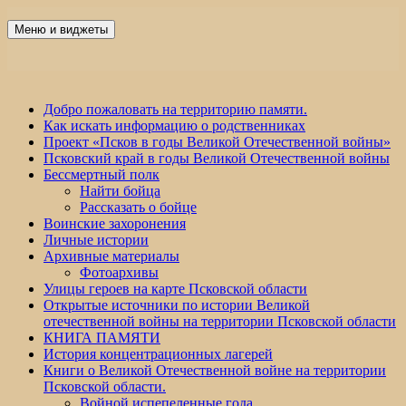
Перейти
к
Меню и виджеты
Победа 60
содержимому
Добро пожаловать на территорию памяти.
Как искать информацию о родственниках
Проект «Псков в годы Великой Отечественной войны»
Псковский край в годы Великой Отечественной войны
Бессмертный полк
Найти бойца
Рассказать о бойце
Воинские захоронения
Личные истории
Архивные материалы
Фотоархивы
Улицы героев на карте Псковской области
Открытые источники по истории Великой
отечественной войны на территории Псковской области
КНИГА ПАМЯТИ
История концентрационных лагерей
Книги о Великой Отечественной войне на территории
Псковской области.
Войной испепеленные года