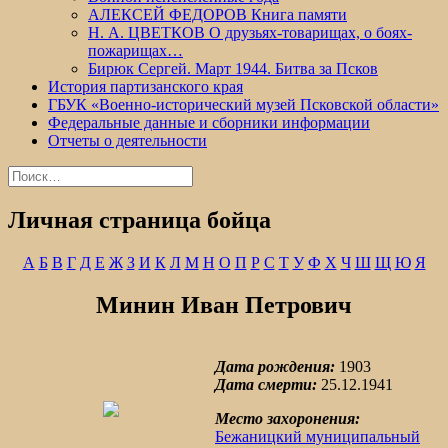
АЛЕКСЕЙ ФЕДОРОВ Книга памяти
Н. А. ЦВЕТКОВ О друзьях-товарищах, о боях-
пожарищах…
Бирюк Сергей. Март 1944. Битва за Псков
История партизанского края
ГБУК «Военно-исторический музей Псковской области»
Федеральные данные и сборники информации
Отчеты о деятельности
Найти:
Личная страница бойца
А
Б
В
Г
Д
Е
Ж
З
И
К
Л
М
Н
О
П
Р
С
Т
У
Ф
Х
Ч
Ш
Щ
Ю
Я
Минин Иван Петрович
Дата рождения:
1903
Дата смерти:
25.12.1941
Место захоронения:
Бежаницкий муниципальный