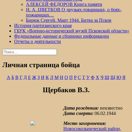
АЛЕКСЕЙ ФЕДОРОВ Книга памяти
Н. А. ЦВЕТКОВ О друзьях-товарищах, о боях-
пожарищах…
Бирюк Сергей. Март 1944. Битва за Псков
История партизанского края
ГБУК «Военно-исторический музей Псковской области»
Федеральные данные и сборники информации
Отчеты о деятельности
Найти:
Личная страница бойца
А
Б
В
Г
Д
Е
Ж
З
И
К
Л
М
Н
О
П
Р
С
Т
У
Ф
Х
Ч
Ш
Щ
Ю
Я
Щербаков В.З.
Дата рождения:
неизвестно
Дата смерти:
06.02.1944
Место захоронения:
Новосокольнический район,