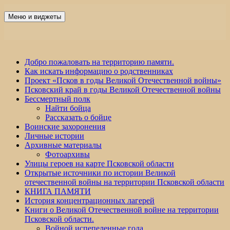
Перейти
к
Меню и виджеты
Победа 60
содержимому
Добро пожаловать на территорию памяти.
Как искать информацию о родственниках
Проект «Псков в годы Великой Отечественной войны»
Псковский край в годы Великой Отечественной войны
Бессмертный полк
Найти бойца
Рассказать о бойце
Воинские захоронения
Личные истории
Архивные материалы
Фотоархивы
Улицы героев на карте Псковской области
Открытые источники по истории Великой
отечественной войны на территории Псковской области
КНИГА ПАМЯТИ
История концентрационных лагерей
Книги о Великой Отечественной войне на территории
Псковской области.
Войной испепеленные года