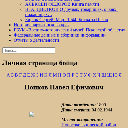
АЛЕКСЕЙ ФЕДОРОВ Книга памяти
Н. А. ЦВЕТКОВ О друзьях-товарищах, о боях-
пожарищах…
Бирюк Сергей. Март 1944. Битва за Псков
История партизанского края
ГБУК «Военно-исторический музей Псковской области»
Федеральные данные и сборники информации
Отчеты о деятельности
Найти:
Личная страница бойца
А
Б
В
Г
Д
Е
Ж
З
И
К
Л
М
Н
О
П
Р
С
Т
У
Ф
Х
Ч
Ш
Щ
Ю
Я
Попков Павел Ефимович
Дата рождения:
1899
Дата смерти:
04.02.1944
Место захоронения:
Новосокольнический район,