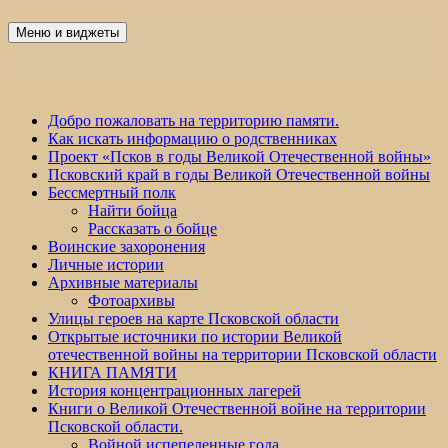
Перейти
к
Меню и виджеты
Победа 60
содержимому
Добро пожаловать на территорию памяти.
Как искать информацию о родственниках
Проект «Псков в годы Великой Отечественной войны»
Псковский край в годы Великой Отечественной войны
Бессмертный полк
Найти бойца
Рассказать о бойце
Воинские захоронения
Личные истории
Архивные материалы
Фотоархивы
Улицы героев на карте Псковской области
Открытые источники по истории Великой
отечественной войны на территории Псковской области
КНИГА ПАМЯТИ
История концентрационных лагерей
Книги о Великой Отечественной войне на территории
Псковской области.
Войной испепеленные года