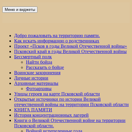
Перейти
к
Меню и виджеты
Победа 60
содержимому
Добро пожаловать на территорию памяти.
Как искать информацию о родственниках
Проект «Псков в годы Великой Отечественной войны»
Псковский край в годы Великой Отечественной войны
Бессмертный полк
Найти бойца
Рассказать о бойце
Воинские захоронения
Личные истории
Архивные материалы
Фотоархивы
Улицы героев на карте Псковской области
Открытые источники по истории Великой
отечественной войны на территории Псковской области
КНИГА ПАМЯТИ
История концентрационных лагерей
Книги о Великой Отечественной войне на территории
Псковской области.
Войной испепеленные года