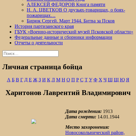
АЛЕКСЕЙ ФЕДОРОВ Книга памяти
Н. А. ЦВЕТКОВ О друзьях-товарищах, о боях-
пожарищах…
Бирюк Сергей. Март 1944. Битва за Псков
История партизанского края
ГБУК «Военно-исторический музей Псковской области»
Федеральные данные и сборники информации
Отчеты о деятельности
Найти:
Личная страница бойца
А
Б
В
Г
Д
Е
Ж
З
И
К
Л
М
Н
О
П
Р
С
Т
У
Ф
Х
Ч
Ш
Щ
Ю
Я
Харитонов Лаврентий Владимирович
Дата рождения:
1913
Дата смерти:
14.01.1944
Место захоронения:
Новосокольнический район,