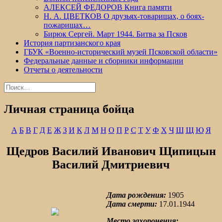
АЛЕКСЕЙ ФЕДОРОВ Книга памяти
Н. А. ЦВЕТКОВ О друзьях-товарищах, о боях-
пожарищах…
Бирюк Сергей. Март 1944. Битва за Псков
История партизанского края
ГБУК «Военно-исторический музей Псковской области»
Федеральные данные и сборники информации
Отчеты о деятельности
Найти:
Личная страница бойца
А
Б
В
Г
Д
Е
Ж
З
И
К
Л
М
Н
О
П
Р
С
Т
У
Ф
Х
Ч
Ш
Щ
Ю
Я
Щедров Василий Иванович Щипицын
Василий Дмитриевич
Дата рождения:
1905
Дата смерти:
17.01.1944
Место захоронения: