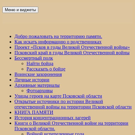
Перейти
к
Меню и виджеты
Победа 60
содержимому
Добро пожаловать на территорию памяти.
Как искать информацию о родственниках
Проект «Псков в годы Великой Отечественной войны»
Псковский край в годы Великой Отечественной войны
Бессмертный полк
Найти бойца
Рассказать о бойце
Воинские захоронения
Личные истории
Архивные материалы
Фотоархивы
Улицы героев на карте Псковской области
Открытые источники по истории Великой
отечественной войны на территории Псковской области
КНИГА ПАМЯТИ
История концентрационных лагерей
Книги о Великой Отечественной войне на территории
Псковской области.
Войной испепеленные года