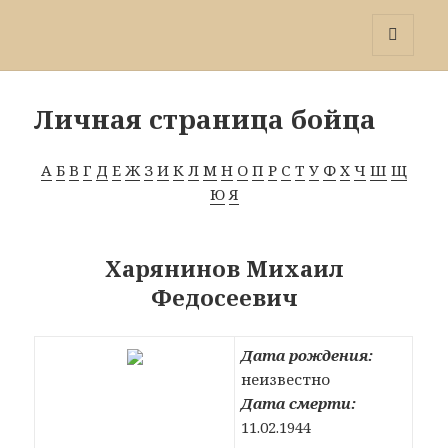
Победа 60
МЕНЮ
И
ВИДЖЕТЫ
Личная страница бойца
А
Б
В
Г
Д
Е
Ж
З
И
К
Л
М
Н
О
П
Р
С
Т
У
Ф
Х
Ч
Ш
Щ
Ю
Я
Харянинов Михаил
Федосеевич
Дата рождения:
неизвестно
Дата смерти:
11.02.1944