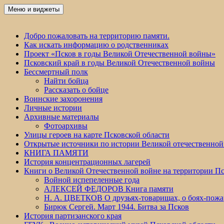
Перейти
Меню и виджеты
Победа 60
к
содержимому
Добро пожаловать на территорию памяти.
Как искать информацию о родственниках
Проект «Псков в годы Великой Отечественной войны»
Псковский край в годы Великой Отечественной войны
Бессмертный полк
Найти бойца
Рассказать о бойце
Воинские захоронения
Личные истории
Архивные материалы
Фотоархивы
Улицы героев на карте Псковской области
Открытые источники по истории Великой отечественной
КНИГА ПАМЯТИ
История концентрационных лагерей
Книги о Великой Отечественной войне на территории Пс
Войной испепеленные года
АЛЕКСЕЙ ФЕДОРОВ Книга памяти
Н. А. ЦВЕТКОВ О друзьях-товарищах, о боях-по
Бирюк Сергей. Март 1944. Битва за Псков
История партизанского края