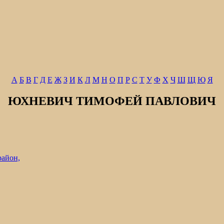
А
Б
В
Г
Д
Е
Ж
З
И
К
Л
М
Н
О
П
Р
С
Т
У
Ф
Х
Ч
Ш
Щ
Ю
Я
ЮХНЕВИЧ ТИМОФЕЙ ПАВЛОВИЧ
район,