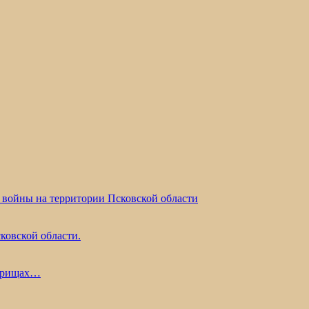
 войны на территории Псковской области
ковской области.
жарищах…