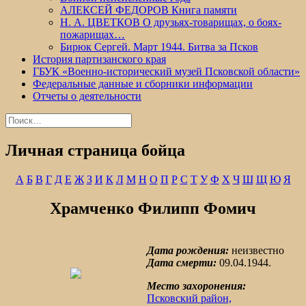
АЛЕКСЕЙ ФЕДОРОВ Книга памяти
Н. А. ЦВЕТКОВ О друзьях-товарищах, о боях-
пожарищах…
Бирюк Сергей. Март 1944. Битва за Псков
История партизанского края
ГБУК «Военно-исторический музей Псковской области»
Федеральные данные и сборники информации
Отчеты о деятельности
Найти:
Личная страница бойца
А
Б
В
Г
Д
Е
Ж
З
И
К
Л
М
Н
О
П
Р
С
Т
У
Ф
Х
Ч
Ш
Щ
Ю
Я
Храмченко Филипп Фомич
Дата рождения:
неизвестно
Дата смерти:
09.04.1944.
Место захоронения:
Псковский район,