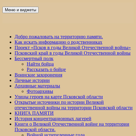
Перейти
к
Меню и виджеты
Победа 60
содержимому
Добро пожаловать на территорию памяти.
Как искать информацию о родственниках
Проект «Псков в годы Великой Отечественной войны»
Псковский край в годы Великой Отечественной войны
Бессмертный полк
Найти бойца
Рассказать о бойце
Воинские захоронения
Личные истории
Архивные материалы
Фотоархивы
Улицы героев на карте Псковской области
Открытые источники по истории Великой
отечественной войны на территории Псковской области
КНИГА ПАМЯТИ
История концентрационных лагерей
Книги о Великой Отечественной войне на территории
Псковской области.
Войной испепеленные года