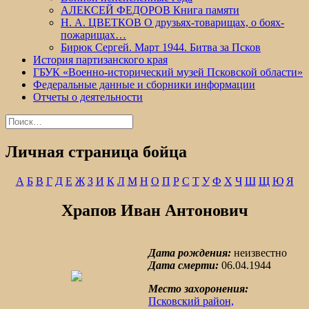
АЛЕКСЕЙ ФЕДОРОВ Книга памяти
Н. А. ЦВЕТКОВ О друзьях-товарищах, о боях-
пожарищах…
Бирюк Сергей. Март 1944. Битва за Псков
История партизанского края
ГБУК «Военно-исторический музей Псковской области»
Федеральные данные и сборники информации
Отчеты о деятельности
Найти:
Личная страница бойца
А
Б
В
Г
Д
Е
Ж
З
И
К
Л
М
Н
О
П
Р
С
Т
У
Ф
Х
Ч
Ш
Щ
Ю
Я
Храпов Иван Антонович
Дата рождения:
неизвестно
Дата смерти:
06.04.1944
Место захоронения:
Псковский район,