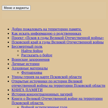
Перейти
к
Меню и виджеты
Победа 60
содержимому
Добро пожаловать на территорию памяти.
Как искать информацию о родственниках
Проект «Псков в годы Великой Отечественной войны»
Псковский край в годы Великой Отечественной войны
Бессмертный полк
Найти бойца
Рассказать о бойце
Воинские захоронения
Личные истории
Архивные материалы
Фотоархивы
Улицы героев на карте Псковской области
Открытые источники по истории Великой
отечественной войны на территории Псковской области
КНИГА ПАМЯТИ
История концентрационных лагерей
Книги о Великой Отечественной войне на территории
Псковской области.
Войной испепеленные года