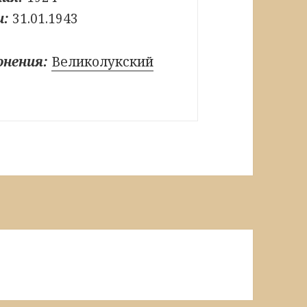
и:
31.01.1943
онения:
Великолукский