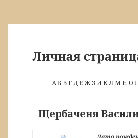
Личная страниц
А
Б
В
Г
Д
Е
Ж
З
И
К
Л
М
Н
О
Щербаченя Васил
Дата рожден