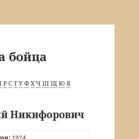
а бойца
П
Р
С
Т
У
Ф
Х
Ч
Ш
Щ
Ю
Я
ий Никифорович
ия:
1924