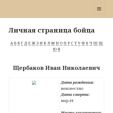
Победа 60
МЕНЮ
И
ВИДЖЕТЫ
Личная страница бойца
А
Б
В
Г
Д
Е
Ж
З
И
К
Л
М
Н
О
П
Р
С
Т
У
Ф
Х
Ч
Ш
Щ
Ю
Я
Щербаков Иван Николаевич
Дата рождения:
неизвестно
Дата смерти:
мар.44
Место захоронения: