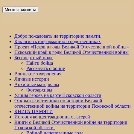
Перейти
к
Меню и виджеты
Победа 60
содержимому
Добро пожаловать на территорию памяти.
Как искать информацию о родственниках
Проект «Псков в годы Великой Отечественной войны»
Псковский край в годы Великой Отечественной войны
Бессмертный полк
Найти бойца
Рассказать о бойце
Воинские захоронения
Личные истории
Архивные материалы
Фотоархивы
Улицы героев на карте Псковской области
Открытые источники по истории Великой
отечественной войны на территории Псковской области
КНИГА ПАМЯТИ
История концентрационных лагерей
Книги о Великой Отечественной войне на территории
Псковской области.
Войной испепеленные года