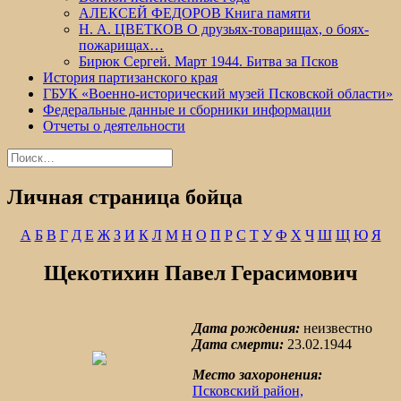
АЛЕКСЕЙ ФЕДОРОВ Книга памяти
Н. А. ЦВЕТКОВ О друзьях-товарищах, о боях-
пожарищах…
Бирюк Сергей. Март 1944. Битва за Псков
История партизанского края
ГБУК «Военно-исторический музей Псковской области»
Федеральные данные и сборники информации
Отчеты о деятельности
Найти:
Личная страница бойца
А
Б
В
Г
Д
Е
Ж
З
И
К
Л
М
Н
О
П
Р
С
Т
У
Ф
Х
Ч
Ш
Щ
Ю
Я
Щекотихин Павел Герасимович
Дата рождения:
неизвестно
Дата смерти:
23.02.1944
Место захоронения:
Псковский район,