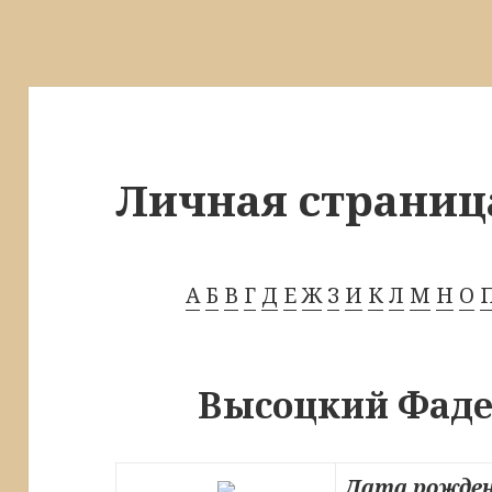
Личная страниц
А
Б
В
Г
Д
Е
Ж
З
И
К
Л
М
Н
О
Высоцкий Фаде
Дата рожден