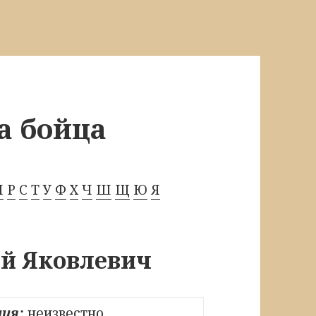
а бойца
П
Р
С
Т
У
Ф
Х
Ч
Ш
Щ
Ю
Я
й Яковлевич
ия:
неизвестно