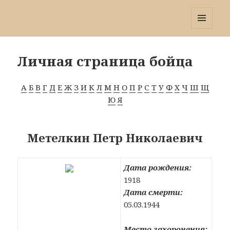
Победа 60
МЕНЮ
И
ВИДЖЕТЫ
Личная страница бойца
А
Б
В
Г
Д
Е
Ж
З
И
К
Л
М
Н
О
П
Р
С
Т
У
Ф
Х
Ч
Ш
Щ
Ю
Я
Метелкин Петр Николаевич
Дата рождения:
1918
Дата смерти:
05.03.1944
Место захоронения: