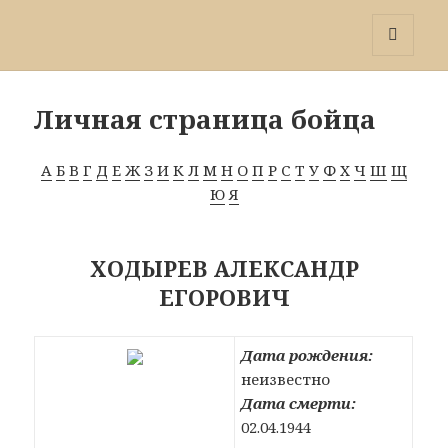
Победа 60
МЕНЮ
И
ВИДЖЕТЫ
Личная страница бойца
А
Б
В
Г
Д
Е
Ж
З
И
К
Л
М
Н
О
П
Р
С
Т
У
Ф
Х
Ч
Ш
Щ
Ю
Я
ХОДЫРЕВ АЛЕКСАНДР
ЕГОРОВИЧ
Дата рождения:
неизвестно
Дата смерти:
02.04.1944