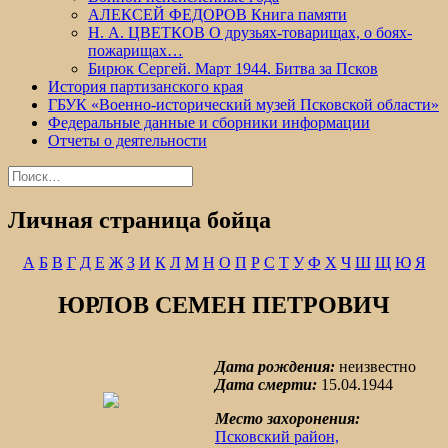
АЛЕКСЕЙ ФЕДОРОВ Книга памяти
Н. А. ЦВЕТКОВ О друзьях-товарищах, о боях-
пожарищах…
Бирюк Сергей. Март 1944. Битва за Псков
История партизанского края
ГБУК «Военно-исторический музей Псковской области»
Федеральные данные и сборники информации
Отчеты о деятельности
Найти:
Личная страница бойца
А
Б
В
Г
Д
Е
Ж
З
И
К
Л
М
Н
О
П
Р
С
Т
У
Ф
Х
Ч
Ш
Щ
Ю
Я
ЮРЛОВ СЕМЕН ПЕТРОВИЧ
Дата рождения:
неизвестно
Дата смерти:
15.04.1944
Место захоронения:
Псковский район,