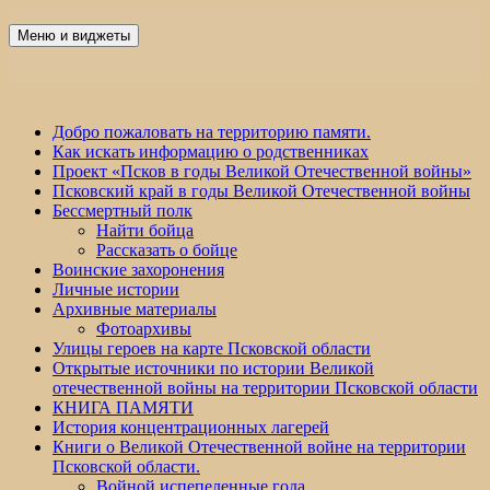
Перейти
к
Меню и виджеты
Победа 60
содержимому
Добро пожаловать на территорию памяти.
Как искать информацию о родственниках
Проект «Псков в годы Великой Отечественной войны»
Псковский край в годы Великой Отечественной войны
Бессмертный полк
Найти бойца
Рассказать о бойце
Воинские захоронения
Личные истории
Архивные материалы
Фотоархивы
Улицы героев на карте Псковской области
Открытые источники по истории Великой
отечественной войны на территории Псковской области
КНИГА ПАМЯТИ
История концентрационных лагерей
Книги о Великой Отечественной войне на территории
Псковской области.
Войной испепеленные года