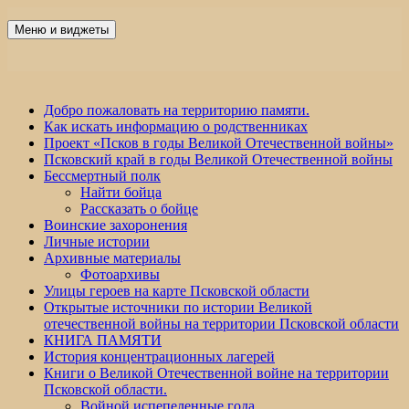
Перейти
к
Меню и виджеты
Победа 60
содержимому
Добро пожаловать на территорию памяти.
Как искать информацию о родственниках
Проект «Псков в годы Великой Отечественной войны»
Псковский край в годы Великой Отечественной войны
Бессмертный полк
Найти бойца
Рассказать о бойце
Воинские захоронения
Личные истории
Архивные материалы
Фотоархивы
Улицы героев на карте Псковской области
Открытые источники по истории Великой
отечественной войны на территории Псковской области
КНИГА ПАМЯТИ
История концентрационных лагерей
Книги о Великой Отечественной войне на территории
Псковской области.
Войной испепеленные года