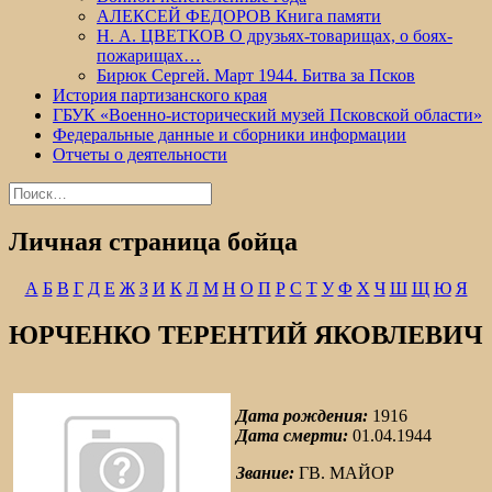
АЛЕКСЕЙ ФЕДОРОВ Книга памяти
Н. А. ЦВЕТКОВ О друзьях-товарищах, о боях-
пожарищах…
Бирюк Сергей. Март 1944. Битва за Псков
История партизанского края
ГБУК «Военно-исторический музей Псковской области»
Федеральные данные и сборники информации
Отчеты о деятельности
Найти:
Личная страница бойца
А
Б
В
Г
Д
Е
Ж
З
И
К
Л
М
Н
О
П
Р
С
Т
У
Ф
Х
Ч
Ш
Щ
Ю
Я
ЮРЧЕНКО ТЕРЕНТИЙ ЯКОВЛЕВИЧ
Дата рождения:
1916
Дата смерти:
01.04.1944
Звание:
ГВ. МАЙОР