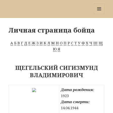
Победа 60
МЕНЮ
И
ВИДЖЕТЫ
Личная страница бойца
А
Б
В
Г
Д
Е
Ж
З
И
К
Л
М
Н
О
П
Р
С
Т
У
Ф
Х
Ч
Ш
Щ
Ю
Я
ЩЕГЕЛЬСКИЙ СИГИЗМУНД
ВЛАДИМИРОВИЧ
Дата рождения:
1923
Дата смерти:
14.04.1944