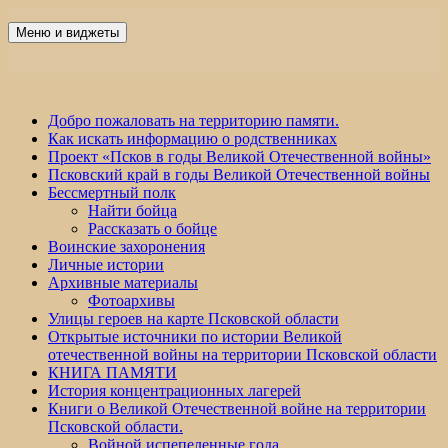
Перейти
к
Меню и виджеты
Победа 60
содержимому
Добро пожаловать на территорию памяти.
Как искать информацию о родственниках
Проект «Псков в годы Великой Отечественной войны»
Псковский край в годы Великой Отечественной войны
Бессмертный полк
Найти бойца
Рассказать о бойце
Воинские захоронения
Личные истории
Архивные материалы
Фотоархивы
Улицы героев на карте Псковской области
Открытые источники по истории Великой
отечественной войны на территории Псковской области
КНИГА ПАМЯТИ
История концентрационных лагерей
Книги о Великой Отечественной войне на территории
Псковской области.
Войной испепеленные года