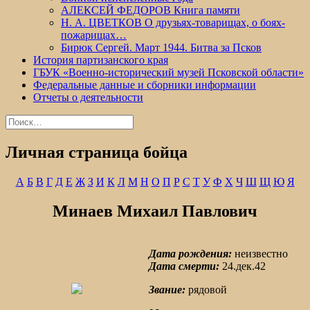
АЛЕКСЕЙ ФЕДОРОВ Книга памяти
Н. А. ЦВЕТКОВ О друзьях-товарищах, о боях-
пожарищах…
Бирюк Сергей. Март 1944. Битва за Псков
История партизанского края
ГБУК «Военно-исторический музей Псковской области»
Федеральные данные и сборники информации
Отчеты о деятельности
Найти:
Личная страница бойца
А
Б
В
Г
Д
Е
Ж
З
И
К
Л
М
Н
О
П
Р
С
Т
У
Ф
Х
Ч
Ш
Щ
Ю
Я
Минаев Михаил Павлович
Дата рождения:
неизвестно
Дата смерти:
24.дек.42
Звание:
рядовой