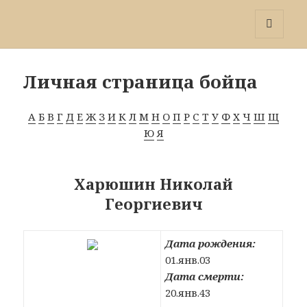
Победа 60
МЕНЮ
И
ВИДЖЕТЫ
Личная страница бойца
А
Б
В
Г
Д
Е
Ж
З
И
К
Л
М
Н
О
П
Р
С
Т
У
Ф
Х
Ч
Ш
Щ
Ю
Я
Харюшин Николай
Георгиевич
Дата рождения:
01.янв.03
Дата смерти:
20.янв.43