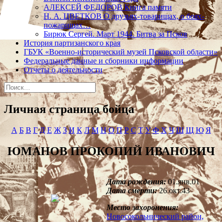
АЛЕКСЕЙ ФЕДОРОВ Книга памяти
Н. А. ЦВЕТКОВ О друзьях-товарищах, о боях-
пожарищах…
Бирюк Сергей. Март 1944. Битва за Псков
История партизанского края
ГБУК «Военно-исторический музей Псковской области»
Федеральные данные и сборники информации
Отчеты о деятельности
Найти:
Личная страница бойца
А
Б
В
Г
Д
Е
Ж
З
И
К
Л
М
Н
О
П
Р
С
Т
У
Ф
Х
Ч
Ш
Щ
Ю
Я
ЮМАНОВ ПРОКОПИЙ ИВАНОВИЧ
Дата рождения:
01.янв.01
Дата смерти:
26.окт.43
Место захоронения:
Новосокольнический район,