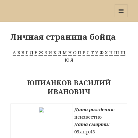
Победа 60
МЕНЮ
И
ВИДЖЕТЫ
Личная страница бойца
А
Б
В
Г
Д
Е
Ж
З
И
К
Л
М
Н
О
П
Р
С
Т
У
Ф
Х
Ч
Ш
Щ
Ю
Я
ЮПИАНКОВ ВАСИЛИЙ
ИВАНОВИЧ
Дата рождения:
неизвестно
Дата смерти:
05.апр.43