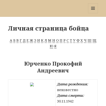
Победа 60
МЕНЮ
И
ВИДЖЕТЫ
Личная страница бойца
А
Б
В
Г
Д
Е
Ж
З
И
К
Л
М
Н
О
П
Р
С
Т
У
Ф
Х
Ч
Ш
Щ
Ю
Я
Юрченко Прокофий
Андреевич
Дата рождения:
неизвестно
Дата смерти:
30.11.1942