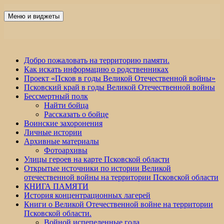
Перейти
к
Меню и виджеты
Победа 60
содержимому
Добро пожаловать на территорию памяти.
Как искать информацию о родственниках
Проект «Псков в годы Великой Отечественной войны»
Псковский край в годы Великой Отечественной войны
Бессмертный полк
Найти бойца
Рассказать о бойце
Воинские захоронения
Личные истории
Архивные материалы
Фотоархивы
Улицы героев на карте Псковской области
Открытые источники по истории Великой
отечественной войны на территории Псковской области
КНИГА ПАМЯТИ
История концентрационных лагерей
Книги о Великой Отечественной войне на территории
Псковской области.
Войной испепеленные года