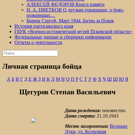
АЛЕКСЕЙ ФЕДОРОВ Книга памяти
Н. А. ЦВЕТКОВ О друзьях-товарищах, о боях-
пожарищах…
Бирюк Сергей. Март 1944. Битва за Псков
История партизанского края
ГБУК «Военно-исторический музей Псковской области»
Федеральные данные и сборники информации
Отчеты о деятельности
Найти:
Личная страница бойца
А
Б
В
Г
Д
Е
Ж
З
И
К
Л
М
Н
О
П
Р
С
Т
У
Ф
Х
Ч
Ш
Щ
Ю
Я
Щегуров Степан Васильевич
Дата рождения:
неизвестно
Дата смерти:
21.10.1943
Место захоронения:
Великие
Луки, ул. Колхозная