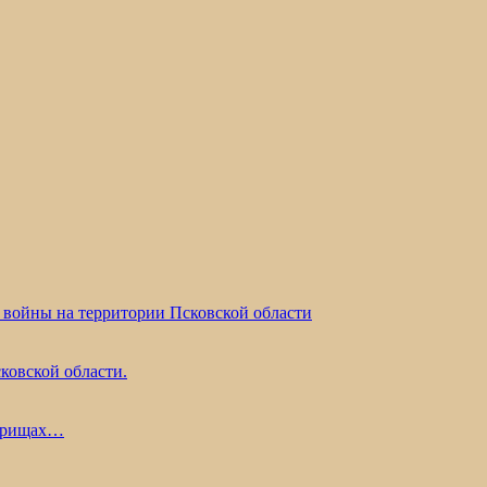
 войны на территории Псковской области
ковской области.
жарищах…