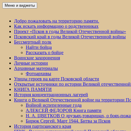
Перейти
Меню и виджеты
Победа 60
к
содержимому
Добро пожаловать на территорию памяти.
Как искать информацию о родственниках
Проект «Псков в годы Великой Отечественной войны»
Псковский край в годы Великой Отечественной войны
Бессмертный полк
Найти бойца
Рассказать о бойце
Воинские захоронения
Личные истории
Архивные материалы
Фотоархивы
Улицы героев на карте Псковской области
Открытые источники по истории Великой отечественной
КНИГА ПАМЯТИ
История концентрационных лагерей
Книги о Великой Отечественной войне на территории Пс
Войной испепеленные года
АЛЕКСЕЙ ФЕДОРОВ Книга памяти
Н. А. ЦВЕТКОВ О друзьях-товарищах, о боях-по
Бирюк Сергей. Март 1944. Битва за Псков
История партизанского края