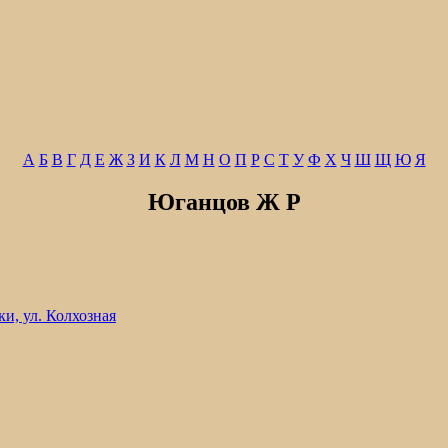
А
Б
В
Г
Д
Е
Ж
З
И
К
Л
М
Н
О
П
Р
С
Т
У
Ф
Х
Ч
Ш
Щ
Ю
Я
Юганцов Ж Р
и, ул. Колхозная