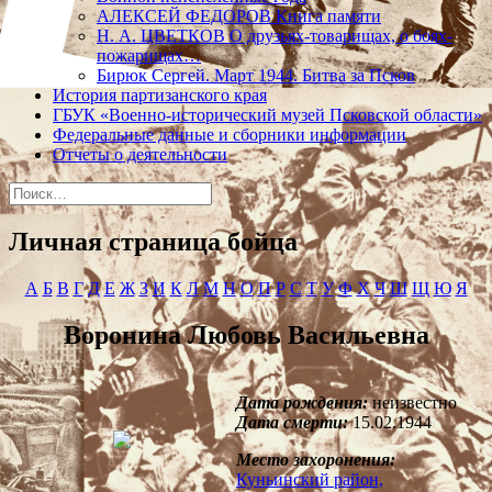
АЛЕКСЕЙ ФЕДОРОВ Книга памяти
Н. А. ЦВЕТКОВ О друзьях-товарищах, о боях-
пожарищах…
Бирюк Сергей. Март 1944. Битва за Псков
История партизанского края
ГБУК «Военно-исторический музей Псковской области»
Федеральные данные и сборники информации
Отчеты о деятельности
Найти:
Личная страница бойца
А
Б
В
Г
Д
Е
Ж
З
И
К
Л
М
Н
О
П
Р
С
Т
У
Ф
Х
Ч
Ш
Щ
Ю
Я
Воронина Любовь Васильевна
Дата рождения:
неизвестно
Дата смерти:
15.02.1944
Место захоронения:
Куньинский район,