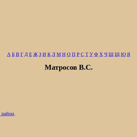
А
Б
В
Г
Д
Е
Ж
З
И
К
Л
М
Н
О
П
Р
С
Т
У
Ф
Х
Ч
Ш
Щ
Ю
Я
Матросов В.С.
 район,