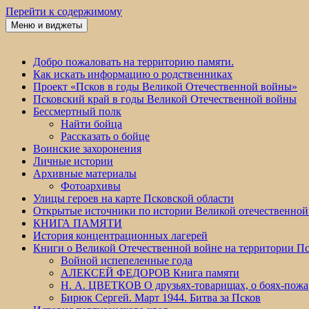
Перейти к содержимому
Меню и виджеты
Победа 60
Добро пожаловать на территорию памяти.
Как искать информацию о родственниках
Проект «Псков в годы Великой Отечественной войны»
Псковский край в годы Великой Отечественной войны
Бессмертный полк
Найти бойца
Рассказать о бойце
Воинские захоронения
Личные истории
Архивные материалы
Фотоархивы
Улицы героев на карте Псковской области
Открытые источники по истории Великой отечественной
КНИГА ПАМЯТИ
История концентрационных лагерей
Книги о Великой Отечественной войне на территории Пс
Войной испепеленные года
АЛЕКСЕЙ ФЕДОРОВ Книга памяти
Н. А. ЦВЕТКОВ О друзьях-товарищах, о боях-по
Бирюк Сергей. Март 1944. Битва за Псков