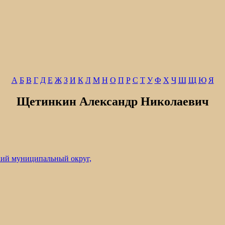
А
Б
В
Г
Д
Е
Ж
З
И
К
Л
М
Н
О
П
Р
С
Т
У
Ф
Х
Ч
Ш
Щ
Ю
Я
Щетинкин Александр Николаевич
ий муниципальный округ,