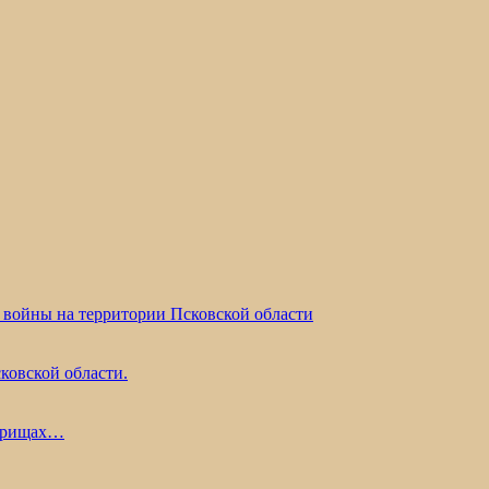
 войны на территории Псковской области
ковской области.
жарищах…