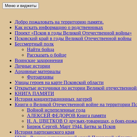
Перейти
Меню и виджеты
Победа 60
к
содержимому
Добро пожаловать на территорию памяти.
Как искать информацию о родственниках
Проект «Псков в годы Великой Отечественной войны»
Псковский край в годы Великой Отечественной войны
Бессмертный полк
Найти бойца
Рассказать о бойце
Воинские захоронения
Личные истории
Архивные материалы
Фотоархивы
Улицы героев на карте Псковской области
Открытые источники по истории Великой отечественной
КНИГА ПАМЯТИ
История концентрационных лагерей
Книги о Великой Отечественной войне на территории Пс
Войной испепеленные года
АЛЕКСЕЙ ФЕДОРОВ Книга памяти
Н. А. ЦВЕТКОВ О друзьях-товарищах, о боях-по
Бирюк Сергей. Март 1944. Битва за Псков
История партизанского края