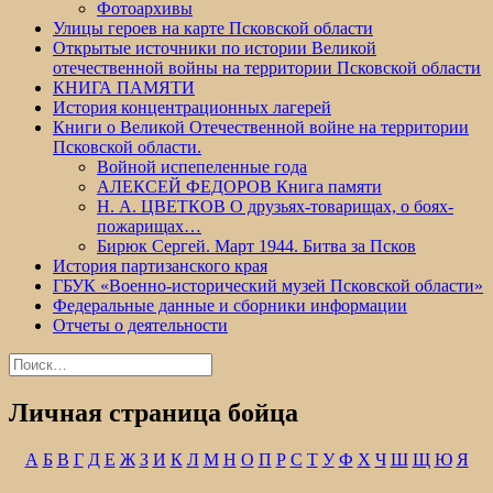
Фотоархивы
Улицы героев на карте Псковской области
Открытые источники по истории Великой
отечественной войны на территории Псковской области
КНИГА ПАМЯТИ
История концентрационных лагерей
Книги о Великой Отечественной войне на территории
Псковской области.
Войной испепеленные года
АЛЕКСЕЙ ФЕДОРОВ Книга памяти
Н. А. ЦВЕТКОВ О друзьях-товарищах, о боях-
пожарищах…
Бирюк Сергей. Март 1944. Битва за Псков
История партизанского края
ГБУК «Военно-исторический музей Псковской области»
Федеральные данные и сборники информации
Отчеты о деятельности
Найти:
Личная страница бойца
А
Б
В
Г
Д
Е
Ж
З
И
К
Л
М
Н
О
П
Р
С
Т
У
Ф
Х
Ч
Ш
Щ
Ю
Я