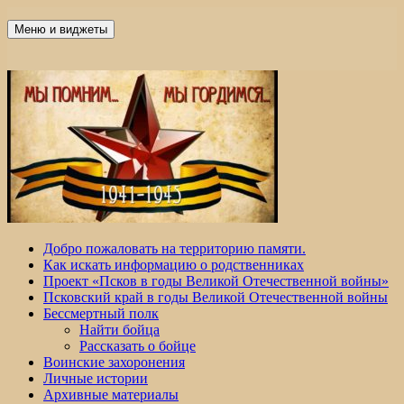
Перейти
к
Меню и виджеты
Победа 60
содержимому
Добро пожаловать на территорию памяти.
Как искать информацию о родственниках
Проект «Псков в годы Великой Отечественной войны»
Псковский край в годы Великой Отечественной войны
Бессмертный полк
Найти бойца
Рассказать о бойце
Воинские захоронения
Личные истории
Архивные материалы