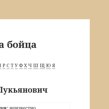
а бойца
П
Р
С
Т
У
Ф
Х
Ч
Ш
Щ
Ю
Я
Лукьянович
ия:
неизвестно