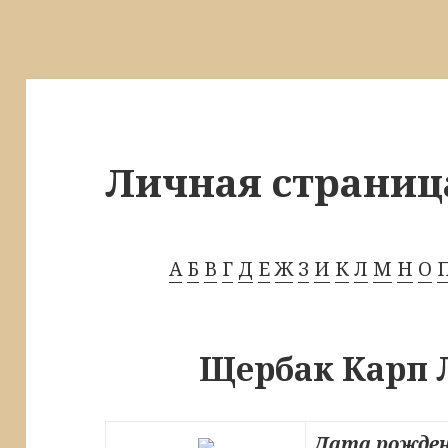
Личная страниц
А
Б
В
Г
Д
Е
Ж
З
И
К
Л
М
Н
О
Щербак Карп 
Дата рожден