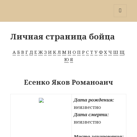
Победа 60
МЕНЮ
И
ВИДЖЕТЫ
Личная страница бойца
А
Б
В
Г
Д
Е
Ж
З
И
К
Л
М
Н
О
П
Р
С
Т
У
Ф
Х
Ч
Ш
Щ
Ю
Я
Есенко Яков Романоаич
Дата рождения:
неизвестно
Дата смерти:
неизвестно
Место захоронения: