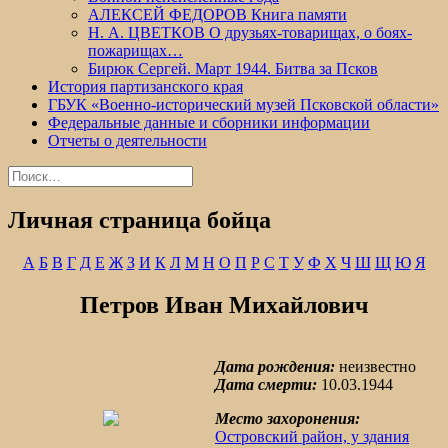
АЛЕКСЕЙ ФЕДОРОВ Книга памяти
Н. А. ЦВЕТКОВ О друзьях-товарищах, о боях-
пожарищах…
Бирюк Сергей. Март 1944. Битва за Псков
История партизанского края
ГБУК «Военно-исторический музей Псковской области»
Федеральные данные и сборники информации
Отчеты о деятельности
Найти:
Личная страница бойца
А
Б
В
Г
Д
Е
Ж
З
И
К
Л
М
Н
О
П
Р
С
Т
У
Ф
Х
Ч
Ш
Щ
Ю
Я
Петров Иван Михайлович
Дата рождения:
неизвестно
Дата смерти:
10.03.1944
Место захоронения:
Островский район, у здания