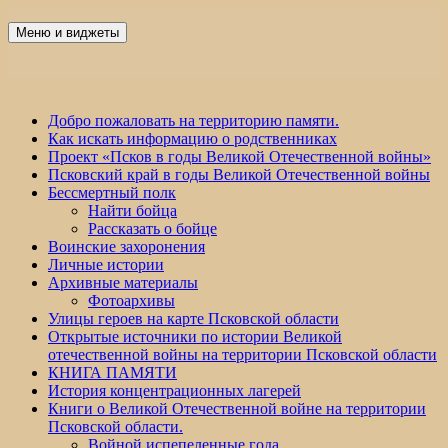
Перейти
к
Меню и виджеты
Победа 60
содержимому
Добро пожаловать на территорию памяти.
Как искать информацию о родственниках
Проект «Псков в годы Великой Отечественной войны»
Псковский край в годы Великой Отечественной войны
Бессмертный полк
Найти бойца
Рассказать о бойце
Воинские захоронения
Личные истории
Архивные материалы
Фотоархивы
Улицы героев на карте Псковской области
Открытые источники по истории Великой
отечественной войны на территории Псковской области
КНИГА ПАМЯТИ
История концентрационных лагерей
Книги о Великой Отечественной войне на территории
Псковской области.
Войной испепеленные года