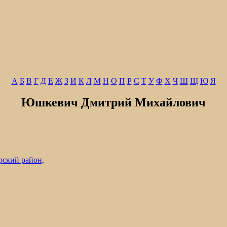
А
Б
В
Г
Д
Е
Ж
З
И
К
Л
М
Н
О
П
Р
С
Т
У
Ф
Х
Ч
Ш
Щ
Ю
Я
Юшкевич Дмитрий Михайлович
ский район,