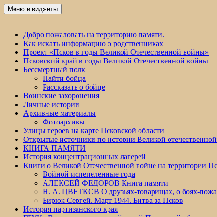
Перейти
Меню и виджеты
Победа 60
к
содержимому
Добро пожаловать на территорию памяти.
Как искать информацию о родственниках
Проект «Псков в годы Великой Отечественной войны»
Псковский край в годы Великой Отечественной войны
Бессмертный полк
Найти бойца
Рассказать о бойце
Воинские захоронения
Личные истории
Архивные материалы
Фотоархивы
Улицы героев на карте Псковской области
Открытые источники по истории Великой отечественной
КНИГА ПАМЯТИ
История концентрационных лагерей
Книги о Великой Отечественной войне на территории Пс
Войной испепеленные года
АЛЕКСЕЙ ФЕДОРОВ Книга памяти
Н. А. ЦВЕТКОВ О друзьях-товарищах, о боях-по
Бирюк Сергей. Март 1944. Битва за Псков
История партизанского края