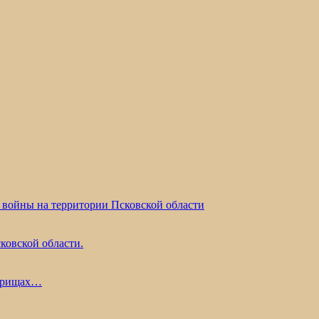
 войны на территории Псковской области
ковской области.
жарищах…