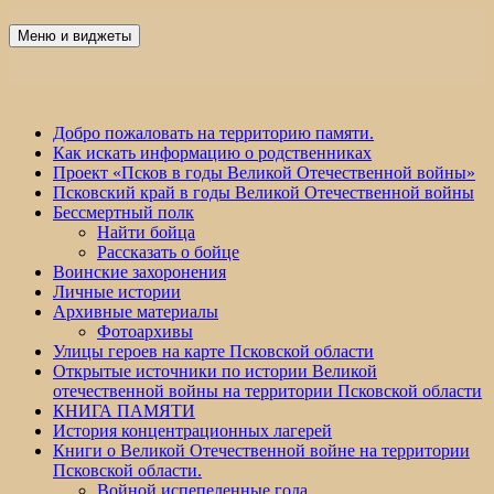
Перейти
к
Меню и виджеты
Победа 60
содержимому
Добро пожаловать на территорию памяти.
Как искать информацию о родственниках
Проект «Псков в годы Великой Отечественной войны»
Псковский край в годы Великой Отечественной войны
Бессмертный полк
Найти бойца
Рассказать о бойце
Воинские захоронения
Личные истории
Архивные материалы
Фотоархивы
Улицы героев на карте Псковской области
Открытые источники по истории Великой
отечественной войны на территории Псковской области
КНИГА ПАМЯТИ
История концентрационных лагерей
Книги о Великой Отечественной войне на территории
Псковской области.
Войной испепеленные года