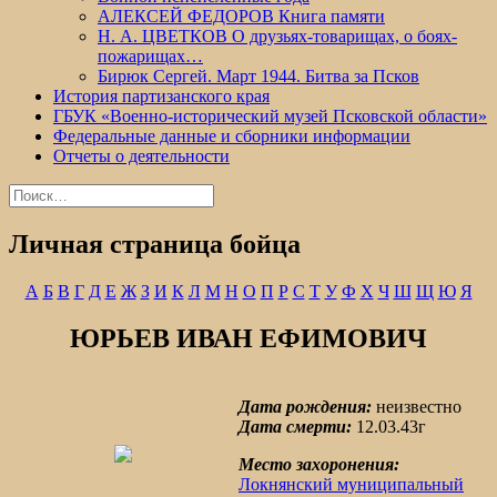
АЛЕКСЕЙ ФЕДОРОВ Книга памяти
Н. А. ЦВЕТКОВ О друзьях-товарищах, о боях-
пожарищах…
Бирюк Сергей. Март 1944. Битва за Псков
История партизанского края
ГБУК «Военно-исторический музей Псковской области»
Федеральные данные и сборники информации
Отчеты о деятельности
Найти:
Личная страница бойца
А
Б
В
Г
Д
Е
Ж
З
И
К
Л
М
Н
О
П
Р
С
Т
У
Ф
Х
Ч
Ш
Щ
Ю
Я
ЮРЬЕВ ИВАН ЕФИМОВИЧ
Дата рождения:
неизвестно
Дата смерти:
12.03.43г
Место захоронения:
Локнянский муниципальный