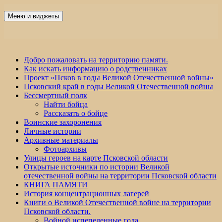
Перейти
к
Меню и виджеты
Победа 60
содержимому
Добро пожаловать на территорию памяти.
Как искать информацию о родственниках
Проект «Псков в годы Великой Отечественной войны»
Псковский край в годы Великой Отечественной войны
Бессмертный полк
Найти бойца
Рассказать о бойце
Воинские захоронения
Личные истории
Архивные материалы
Фотоархивы
Улицы героев на карте Псковской области
Открытые источники по истории Великой
отечественной войны на территории Псковской области
КНИГА ПАМЯТИ
История концентрационных лагерей
Книги о Великой Отечественной войне на территории
Псковской области.
Войной испепеленные года