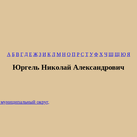
А
Б
В
Г
Д
Е
Ж
З
И
К
Л
М
Н
О
П
Р
С
Т
У
Ф
Х
Ч
Ш
Щ
Ю
Я
Юргель Николай Александрович
 муниципальный округ,