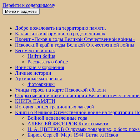
Перейти к содержимому
Меню и виджеты
Победа 60
Добро пожаловать на территорию памяти.
Как искать информацию о родственниках
Проект «Псков в годы Великой Отечественной войны»
Псковский край в годы Великой Отечественной войны
Бессмертный полк
Найти бойца
Рассказать о бойце
Воинские захоронения
Личные истории
Архивные материалы
Фотоархивы
Улицы героев на карте Псковской области
Открытые источники по истории Великой отечественной
КНИГА ПАМЯТИ
История концентрационных лагерей
Книги о Великой Отечественной войне на территории Пс
Войной испепеленные года
АЛЕКСЕЙ ФЕДОРОВ Книга памяти
Н. А. ЦВЕТКОВ О друзьях-товарищах, о боях-по
Бирюк Сергей. Март 1944. Битва за Псков