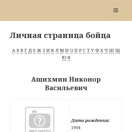
Победа 60
МЕНЮ
И
ВИДЖЕТЫ
Личная страница бойца
А
Б
В
Г
Д
Е
Ж
З
И
К
Л
М
Н
О
П
Р
С
Т
У
Ф
Х
Ч
Ш
Щ
Ю
Я
Ашихмин Никонор
Васильевич
Дата рождения:
1904