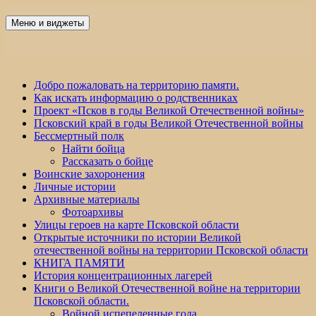
Перейти
к
Меню и виджеты
Победа 60
содержимому
Добро пожаловать на территорию памяти.
Как искать информацию о родственниках
Проект «Псков в годы Великой Отечественной войны»
Псковский край в годы Великой Отечественной войны
Бессмертный полк
Найти бойца
Рассказать о бойце
Воинские захоронения
Личные истории
Архивные материалы
Фотоархивы
Улицы героев на карте Псковской области
Открытые источники по истории Великой
отечественной войны на территории Псковской области
КНИГА ПАМЯТИ
История концентрационных лагерей
Книги о Великой Отечественной войне на территории
Псковской области.
Войной испепеленные года