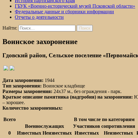
История партизанского края
ГБУК «Военно-исторический музей Псковской области»
Федеральные данные и сборники информации
Отчеты о деятельности
Найти:
Воинское захоронение
Гдовский район, Сельское поселение «Первомайск
Дата захоронения:
1944
Тип захоронения:
Воинское кладбище
Размеры захоронения:
24x37 м., без ограждения - парк.
Краткое описание памятника (надгробия) на захоронении:
Юж
– хорошее.
Количество захороненных:
Всего
В том числе по категориям
Военнослужащих
Участников сопротивления
0
Известных
Неизвестных
Известных
Неизвестных