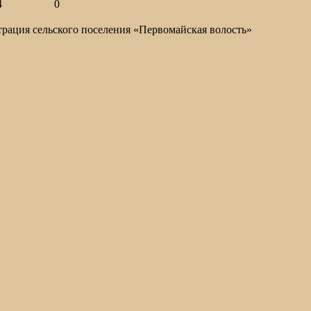
4
0
ация сельского поселения «Первомайская волость»