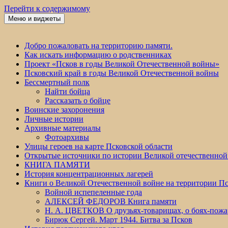
Перейти к содержимому
Меню и виджеты
Победа 60
Добро пожаловать на территорию памяти.
Как искать информацию о родственниках
Проект «Псков в годы Великой Отечественной войны»
Псковский край в годы Великой Отечественной войны
Бессмертный полк
Найти бойца
Рассказать о бойце
Воинские захоронения
Личные истории
Архивные материалы
Фотоархивы
Улицы героев на карте Псковской области
Открытые источники по истории Великой отечественной
КНИГА ПАМЯТИ
История концентрационных лагерей
Книги о Великой Отечественной войне на территории Пс
Войной испепеленные года
АЛЕКСЕЙ ФЕДОРОВ Книга памяти
Н. А. ЦВЕТКОВ О друзьях-товарищах, о боях-по
Бирюк Сергей. Март 1944. Битва за Псков